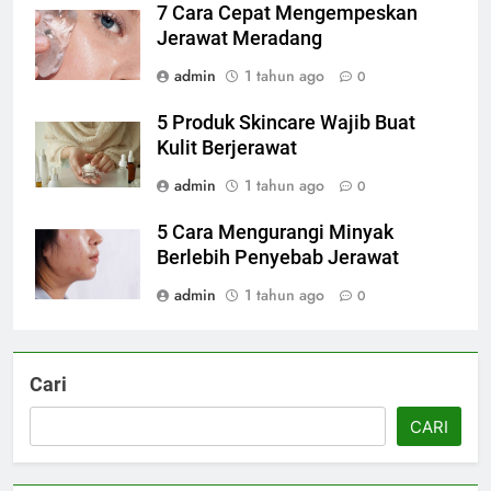
7 Cara Cepat Mengempeskan
Jerawat Meradang
admin
1 tahun ago
0
5 Produk Skincare Wajib Buat
Kulit Berjerawat
admin
1 tahun ago
0
5 Cara Mengurangi Minyak
Berlebih Penyebab Jerawat
admin
1 tahun ago
0
Cari
CARI