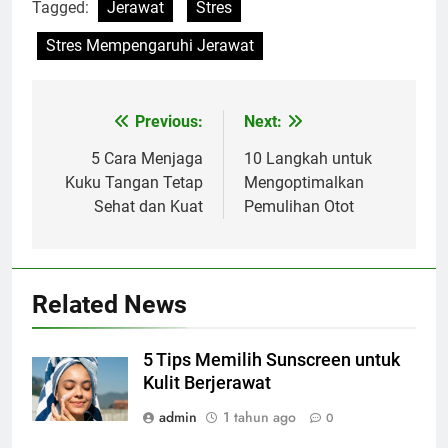
Tagged:
Jerawat
Stres
Stres Mempengaruhi Jerawat
Previous:
Next:
Navigasi
pos
5 Cara Menjaga
10 Langkah untuk
Kuku Tangan Tetap
Mengoptimalkan
Sehat dan Kuat
Pemulihan Otot
Related News
5 Tips Memilih Sunscreen untuk
Kulit Berjerawat
admin
1 tahun ago
0