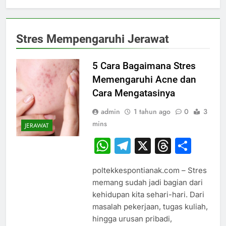
Stres Mempengaruhi Jerawat
5 Cara Bagaimana Stres
Memengaruhi Acne dan
Cara Mengatasinya
admin
1 tahun ago
0
3
mins
JERAWAT
WhatsApp
Telegram
X
Thread
Sha
poltekkespontianak.com – Stres
memang sudah jadi bagian dari
kehidupan kita sehari-hari. Dari
masalah pekerjaan, tugas kuliah,
hingga urusan pribadi,