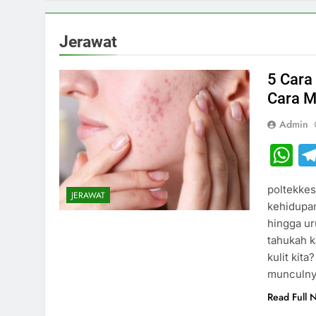
Jerawat
5 Cara
Cara M
Admin
W
poltekkes
JERAWAT
kehidupan
hingga ur
tahukah k
kulit kita
munculny
Read Full 