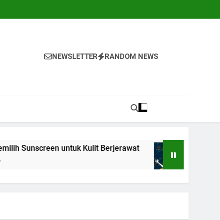
NEWSLETTER
RANDOM NEWS
en untuk Kulit Berjerawat
7 Teknik Self-Talk
1 Tahun Ago