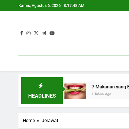
Skip
Kamis, Agustus 6, 2026
8:17:49 AM
to
content
atan Seksual
7 Makanan yang Bantu Menyehat
1 Tahun Ago
HEADLINES
Home
Jerawat