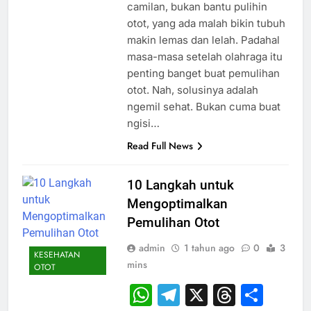
camilan, bukan bantu pulihin
otot, yang ada malah bikin tubuh
makin lemas dan lelah. Padahal
masa-masa setelah olahraga itu
penting banget buat pemulihan
otot. Nah, solusinya adalah
ngemil sehat. Bukan cuma buat
ngisi…
Read Full News
10 Langkah untuk
Mengoptimalkan
Pemulihan Otot
admin
1 tahun ago
0
3
KESEHATAN
mins
OTOT
WhatsApp
Telegram
X
Thread
Sha