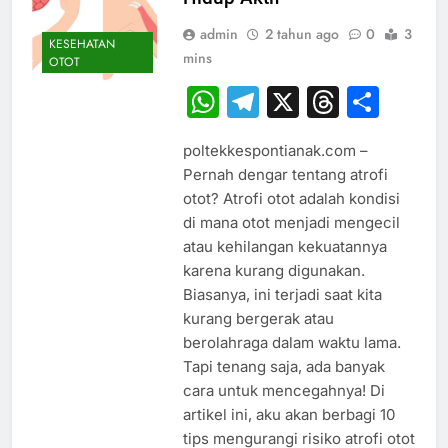
admin
2 tahun ago
0
3
KESEHATAN
mins
OTOT
WhatsApp
Telegram
X
Thread
Sha
poltekkespontianak.com –
Pernah dengar tentang atrofi
otot? Atrofi otot adalah kondisi
di mana otot menjadi mengecil
atau kehilangan kekuatannya
karena kurang digunakan.
Biasanya, ini terjadi saat kita
kurang bergerak atau
berolahraga dalam waktu lama.
Tapi tenang saja, ada banyak
cara untuk mencegahnya! Di
artikel ini, aku akan berbagi 10
tips mengurangi risiko atrofi otot