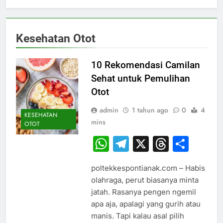
Kesehatan Otot
10 Rekomendasi Camilan
Sehat untuk Pemulihan
Otot
admin
1 tahun ago
0
4
KESEHATAN
mins
OTOT
WhatsApp
Telegram
X
Thread
Sha
poltekkespontianak.com – Habis
olahraga, perut biasanya minta
jatah. Rasanya pengen ngemil
apa aja, apalagi yang gurih atau
manis. Tapi kalau asal pilih