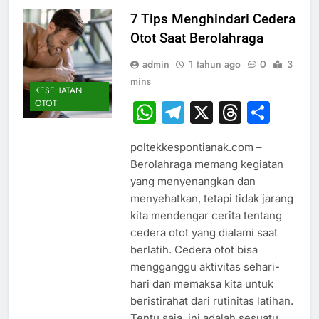
7 Tips Menghindari Cedera
Otot Saat Berolahraga
admin
1 tahun ago
0
3
mins
KESEHATAN
OTOT
WhatsApp
Telegram
X
Thread
Sha
poltekkespontianak.com –
Berolahraga memang kegiatan
yang menyenangkan dan
menyehatkan, tetapi tidak jarang
kita mendengar cerita tentang
cedera otot yang dialami saat
berlatih. Cedera otot bisa
mengganggu aktivitas sehari-
hari dan memaksa kita untuk
beristirahat dari rutinitas latihan.
Tentu saja, ini adalah sesuatu