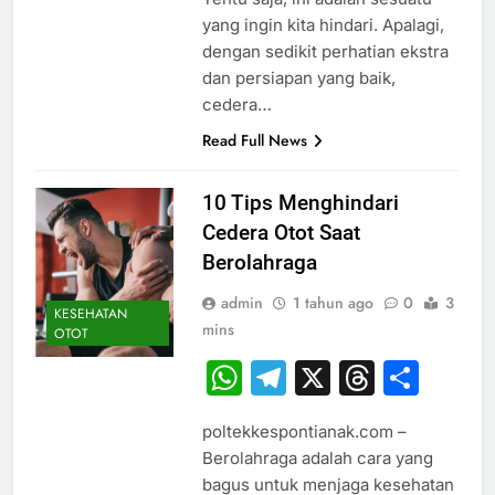
yang ingin kita hindari. Apalagi,
dengan sedikit perhatian ekstra
dan persiapan yang baik,
cedera…
Read Full News
10 Tips Menghindari
Cedera Otot Saat
Berolahraga
admin
1 tahun ago
0
3
KESEHATAN
mins
OTOT
WhatsApp
Telegram
X
Thread
Sha
poltekkespontianak.com –
Berolahraga adalah cara yang
bagus untuk menjaga kesehatan