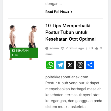
dengan…
Read Full News
10 Tips Memperbaiki
Postur Tubuh untuk
Kesehatan Otot Optimal
admin
2 tahun ago
0
3
KESEHATAN
mins
OTOT
WhatsApp
Telegram
X
Thread
Sha
poltekkespontianak.com –
Postur tubuh yang buruk dapat
menyebabkan berbagai masalah
kesehatan, termasuk nyeri otot,
ketegangan, dan gangguan pada
sistem muskuloskeletal.