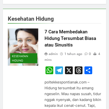
Kesehatan Hidung
7 Cara Membedakan
Hidung Tersumbat Biasa
atau Sinusitis
admin
1 tahun ago
0
4
KESEHATAN
mins
HIDUNG
WhatsApp
Telegram
X
Thread
Sha
poltekkespontianak.com –
Hidung tersumbat itu emang
ngeselin. Mau napas susah, tidur
nggak nyenyak, dan kadang bikin
kepala ikut cenat-cenut. Tapi,