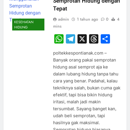
Semprotan Hidung dengan
Tepat
admin
1 tahun ago
0
4
KESEHATAN
mins
HIDUNG
WhatsApp
Telegram
X
Thread
Sha
poltekkespontianak.com –
Banyak orang pakai semprotan
hidung asal semprot aja ke
dalam lubang hidung tanpa tahu
cara yang benar. Padahal, kalau
tekniknya salah, bukan cuma gak
efektif, tapi bisa bikin hidung
iritasi, malah jadi makin
tersumbat. Sayang banget kan,
udah beli semprotan, tapi
hasilnya gak maksimal.
Semprotan hidung biasanya