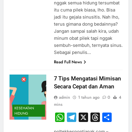
nggak semua hidung tersumbat
itu cuma pilek biasa, lho. Bisa
jadi itu gejala sinusitis. Nah lho,
terus gimana dong bedainnya?
Jangan sampai salah kira, udah
minum obat pilek tapi nggak
sembuh-sembuh, ternyata sinus.
Sebagai penulis…
Read Full News
7 Tips Mengatasi Mimisan
Secara Cepat dan Aman
admin
1 tahun ago
0
4
mins
KESEHATAN
HIDUNG
WhatsApp
Telegram
X
Thread
Sha
poltekkespontianak.com –