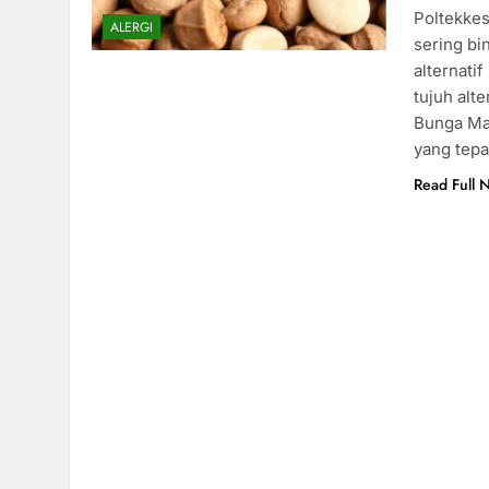
Poltekkes
ALERGI
sering bi
alternati
tujuh alt
Bunga Mat
yang tepa
Read Full 