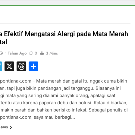
a Efektif Mengatasi Alergi pada Mata Merah
tal
1 Tahun Ago
0
3 Mins
hatsApp
Telegram
X
Threads
Share
pontianak.com – Mata merah dan gatal itu nggak cuma bikin
n, tapi juga bikin pandangan jadi terganggu. Biasanya ini
rgi mata yang sering dialami banyak orang, apalagi saat
tentu atau karena paparan debu dan polusi. Kalau dibiarkan,
 makin parah dan bahkan berisiko infeksi. Sebagai penulis di
spontianak.com, saya mau berbagi…
News