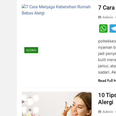
7 Cara
Admin
W
poltekkes
nyaman bu
ALERGI
jadi peny
kulit me
jamur, at
sadari. A
Read Full 
10 Tip
Alergi
Admin