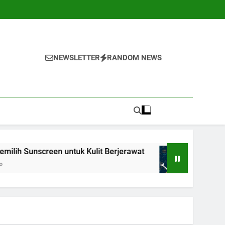
NEWSLETTER
RANDOM NEWS
en untuk Kulit Berjerawat
7 Teknik Self-Talk 
1 Tahun Ago