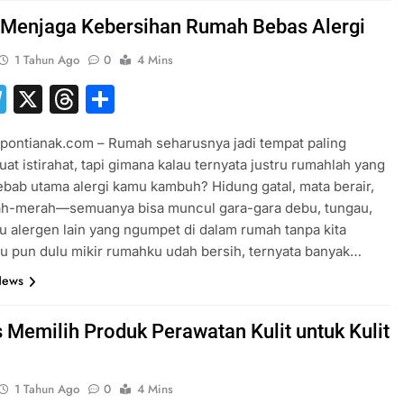
 Menjaga Kebersihan Rumah Bebas Alergi
1 Tahun Ago
0
4 Mins
hatsApp
Telegram
X
Threads
Share
pontianak.com – Rumah seharusnya jadi tempat paling
at istirahat, tapi gimana kalau ternyata justru rumahlah yang
ebab utama alergi kamu kambuh? Hidung gatal, mata berair,
rah-merah—semuanya bisa muncul gara-gara debu, tungau,
au alergen lain yang ngumpet di dalam rumah tanpa kita
ku pun dulu mikir rumahku udah bersih, ternyata banyak…
News
s Memilih Produk Perawatan Kulit untuk Kulit
1 Tahun Ago
0
4 Mins