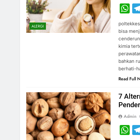
W
poltekkes
ALERGI
bisa menj
cenderung
kimia ter
perawatan
bahkan ru
berhati-h
Read Full 
7 Alte
Pender
Admin
W