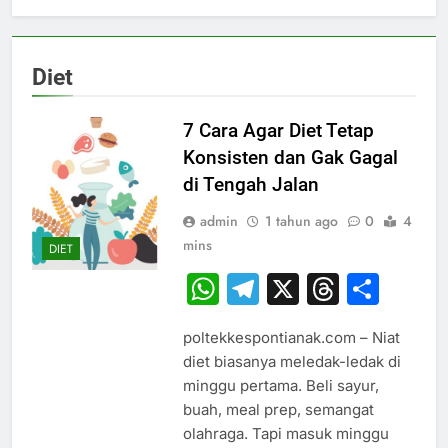
Diet
7 Cara Agar Diet Tetap
Konsisten dan Gak Gagal
di Tengah Jalan
admin
1 tahun ago
0
4
mins
DIET
WhatsApp
Telegram
X
Thread
Sha
poltekkespontianak.com – Niat
diet biasanya meledak-ledak di
minggu pertama. Beli sayur,
buah, meal prep, semangat
olahraga. Tapi masuk minggu