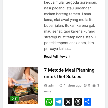
kedua mulai tergoda gorengan,
nasi padang, atau undangan
makan bareng temen. Lama-
lama, niat awal yang mulia itu
bubar jalan. Bukan karena gak
mau sehat, tapi karena kurang
strategi buat tetap konsisten. Di
poltekkespontianak.com, kita
percaya kalau…
Read Full News
7 Metode Meal Planning
untuk Diet Sukses
admin
1 tahun ago
0
3
mins
DIET
WhatsApp
Telegram
X
Thread
Sha