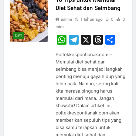
Diet Sehat dan Seimbang
admin
1 tahun ago
0
3
mins
DIET
WhatsApp
Telegram
X
Thread
Sha
Poltekkespontianak.com –
Memulai diet sehat dan
seimbang bisa menjadi langkah
penting menuju gaya hidup yang
lebih baik. Namun, sering kali
kita merasa bingung harus
memulai dari mana. Jangan
khawatir! Dalam artikel ini,
poltekkespontianak.com akan
memberikan sepuluh tips yang
bisa kamu terapkan untuk
memulai diet sehat dan