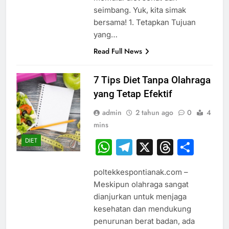
seimbang. Yuk, kita simak
bersama! 1. Tetapkan Tujuan
yang…
Read Full News
7 Tips Diet Tanpa Olahraga
yang Tetap Efektif
admin
2 tahun ago
0
4
mins
DIET
WhatsApp
Telegram
X
Thread
Sha
poltekkespontianak.com –
Meskipun olahraga sangat
dianjurkan untuk menjaga
kesehatan dan mendukung
penurunan berat badan, ada