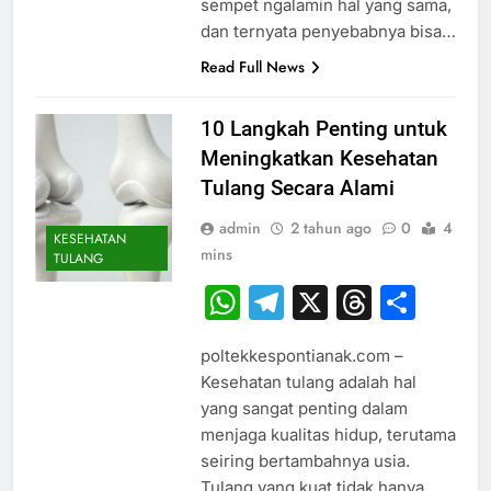
sempet ngalamin hal yang sama,
dan ternyata penyebabnya bisa…
Read Full News
10 Langkah Penting untuk
Meningkatkan Kesehatan
Tulang Secara Alami
admin
2 tahun ago
0
4
KESEHATAN
mins
TULANG
WhatsApp
Telegram
X
Thread
Sha
poltekkespontianak.com –
Kesehatan tulang adalah hal
yang sangat penting dalam
menjaga kualitas hidup, terutama
seiring bertambahnya usia.
Tulang yang kuat tidak hanya