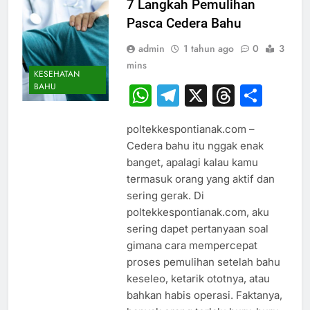
7 Langkah Pemulihan
Pasca Cedera Bahu
admin
1 tahun ago
0
3
mins
KESEHATAN
BAHU
WhatsApp
Telegram
X
Thread
Sha
poltekkespontianak.com –
Cedera bahu itu nggak enak
banget, apalagi kalau kamu
termasuk orang yang aktif dan
sering gerak. Di
poltekkespontianak.com, aku
sering dapet pertanyaan soal
gimana cara mempercepat
proses pemulihan setelah bahu
keseleo, ketarik ototnya, atau
bahkan habis operasi. Faktanya,