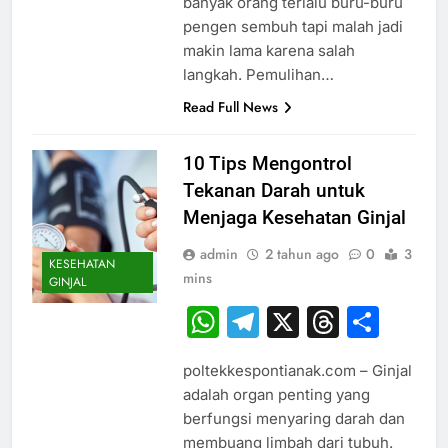
banyak orang terlalu buru-buru
pengen sembuh tapi malah jadi
makin lama karena salah
langkah. Pemulihan…
Read Full News
10 Tips Mengontrol
Tekanan Darah untuk
Menjaga Kesehatan Ginjal
admin
2 tahun ago
0
3
KESEHATAN
mins
GINJAL
WhatsApp
Telegram
X
Thread
Sha
poltekkespontianak.com – Ginjal
adalah organ penting yang
berfungsi menyaring darah dan
membuang limbah dari tubuh.