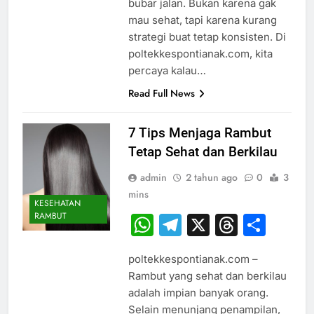
bubar jalan. Bukan karena gak
mau sehat, tapi karena kurang
strategi buat tetap konsisten. Di
poltekkespontianak.com, kita
percaya kalau…
Read Full News
7 Tips Menjaga Rambut
Tetap Sehat dan Berkilau
admin
2 tahun ago
0
3
mins
KESEHATAN
RAMBUT
WhatsApp
Telegram
X
Thread
Sha
poltekkespontianak.com –
Rambut yang sehat dan berkilau
adalah impian banyak orang.
Selain menunjang penampilan,