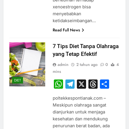
xenoestrogen bisa
menyebabkan
ketidakseimbangan…
Read Full News
7 Tips Diet Tanpa Olahraga
yang Tetap Efektif
admin
2 tahun ago
0
4
mins
DIET
WhatsApp
Telegram
X
Thread
Sha
poltekkespontianak.com –
Meskipun olahraga sangat
dianjurkan untuk menjaga
kesehatan dan mendukung
penurunan berat badan, ada