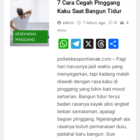
7 Cara Cegah Pinggang
Kaku Saat Bangun Tidur
admin
1 tahun ago
0
4
mins
KESEHATAN
PINGGANG
WhatsApp
Telegram
X
Thread
Sha
poltekkespontianak.com – Pagi
hari harusnya jadi waktu yang
menyegarkan, tapi kadang malah
diawali dengan rasa kaku di
pinggang yang bikin bad mood
seharian. Bangun tidur terus
badan rasanya kayak abis angkat
beban semalaman, apalagi
bagian pinggang. Ngelangkah aja
rasanya butuh pemanasan dulu,
padahal baru bangun. Gue