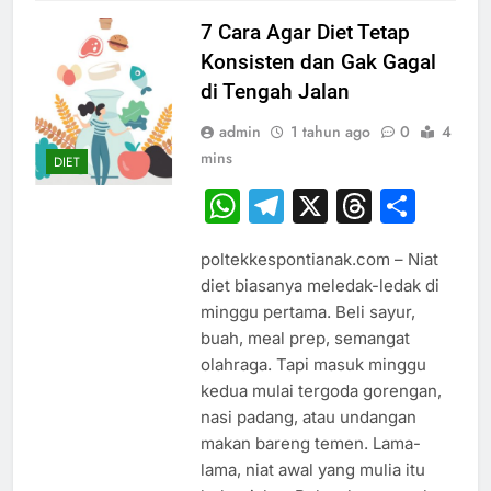
7 Cara Agar Diet Tetap
Konsisten dan Gak Gagal
di Tengah Jalan
admin
1 tahun ago
0
4
mins
DIET
WhatsApp
Telegram
X
Thread
Sha
poltekkespontianak.com – Niat
diet biasanya meledak-ledak di
minggu pertama. Beli sayur,
buah, meal prep, semangat
olahraga. Tapi masuk minggu
kedua mulai tergoda gorengan,
nasi padang, atau undangan
makan bareng temen. Lama-
lama, niat awal yang mulia itu