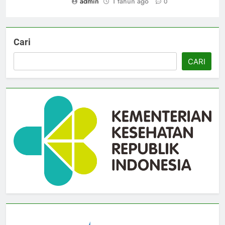
admin
1 tahun ago
0
Cari
CARI