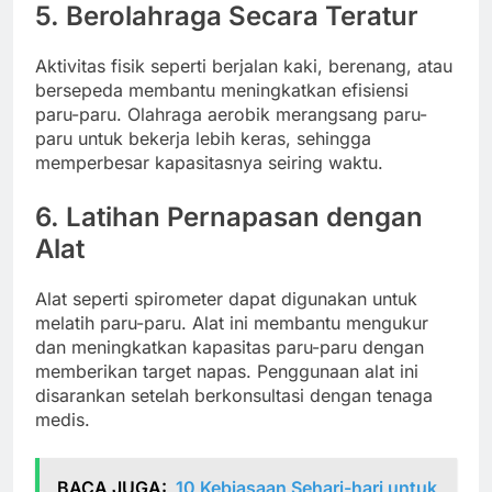
5. Berolahraga Secara Teratur
Aktivitas fisik seperti berjalan kaki, berenang, atau
bersepeda membantu meningkatkan efisiensi
paru-paru. Olahraga aerobik merangsang paru-
paru untuk bekerja lebih keras, sehingga
memperbesar kapasitasnya seiring waktu.
6. Latihan Pernapasan dengan
Alat
Alat seperti spirometer dapat digunakan untuk
melatih paru-paru. Alat ini membantu mengukur
dan meningkatkan kapasitas paru-paru dengan
memberikan target napas. Penggunaan alat ini
disarankan setelah berkonsultasi dengan tenaga
medis.
BACA JUGA:
10 Kebiasaan Sehari-hari untuk