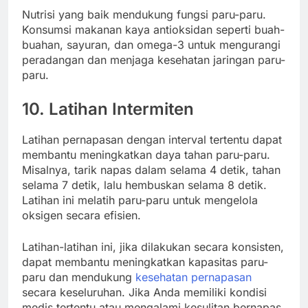
Nutrisi yang baik mendukung fungsi paru-paru.
Konsumsi makanan kaya antioksidan seperti buah-
buahan, sayuran, dan omega-3 untuk mengurangi
peradangan dan menjaga kesehatan jaringan paru-
paru.
10. Latihan Intermiten
Latihan pernapasan dengan interval tertentu dapat
membantu meningkatkan daya tahan paru-paru.
Misalnya, tarik napas dalam selama 4 detik, tahan
selama 7 detik, lalu hembuskan selama 8 detik.
Latihan ini melatih paru-paru untuk mengelola
oksigen secara efisien.
Latihan-latihan ini, jika dilakukan secara konsisten,
dapat membantu meningkatkan kapasitas paru-
paru dan mendukung
kesehatan pernapasan
secara keseluruhan. Jika Anda memiliki kondisi
medis tertentu atau mengalami kesulitan bernapas,