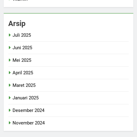
Arsip
Juli 2025
Juni 2025
Mei 2025
April 2025
Maret 2025
Januari 2025
Desember 2024
November 2024