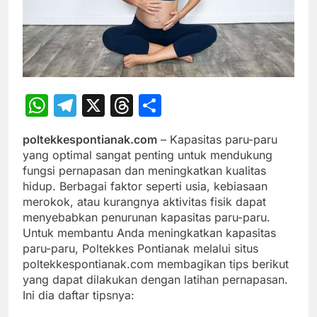
WhatsApp
Telegram
X
Threads
Share
poltekkespontianak.com
– Kapasitas paru-paru
yang optimal sangat penting untuk mendukung
fungsi pernapasan dan meningkatkan kualitas
hidup. Berbagai faktor seperti usia, kebiasaan
merokok, atau kurangnya aktivitas fisik dapat
menyebabkan penurunan kapasitas paru-paru.
Untuk membantu Anda meningkatkan kapasitas
paru-paru, Poltekkes Pontianak melalui situs
poltekkespontianak.com membagikan tips berikut
yang dapat dilakukan dengan latihan pernapasan.
Ini dia daftar tipsnya: