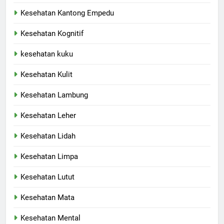
Kesehatan Kantong Empedu
Kesehatan Kognitif
kesehatan kuku
Kesehatan Kulit
Kesehatan Lambung
Kesehatan Leher
Kesehatan Lidah
Kesehatan Limpa
Kesehatan Lutut
Kesehatan Mata
Kesehatan Mental