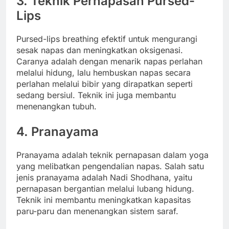
3. Teknik Pernapasan Pursed-
Lips
Pursed-lips breathing efektif untuk mengurangi
sesak napas dan meningkatkan oksigenasi.
Caranya adalah dengan menarik napas perlahan
melalui hidung, lalu hembuskan napas secara
perlahan melalui bibir yang dirapatkan seperti
sedang bersiul. Teknik ini juga membantu
menenangkan tubuh.
4. Pranayama
Pranayama adalah teknik pernapasan dalam yoga
yang melibatkan pengendalian napas. Salah satu
jenis pranayama adalah Nadi Shodhana, yaitu
pernapasan bergantian melalui lubang hidung.
Teknik ini membantu meningkatkan kapasitas
paru-paru dan menenangkan sistem saraf.