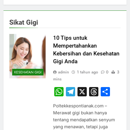
Sikat Gigi
10 Tips untuk
Mempertahankan
Kebersihan dan Kesehatan
Gigi Anda
admin
1 tahun ago
0
3
KESEHATAN GIGI
mins
WhatsApp
Telegram
X
Thread
Sha
Poltekkespontianak.com –
Merawat gigi bukan hanya
tentang mendapatkan senyum
yang menawan, tetapi juga