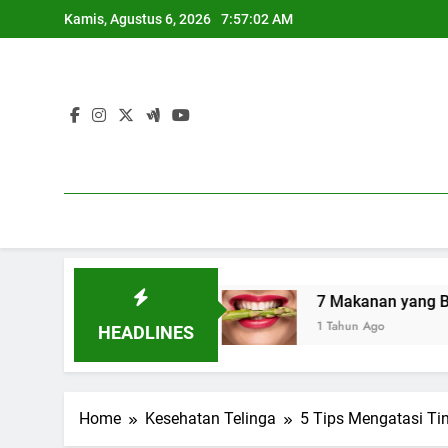
Skip
Kamis, Agustus 6, 2026
7:57:03 AM
to
content
n Seksual
7 Makanan yang Bantu Menyehatkan
1 Tahun Ago
HEADLINES
Home
Kesehatan Telinga
5 Tips Mengatasi Tin