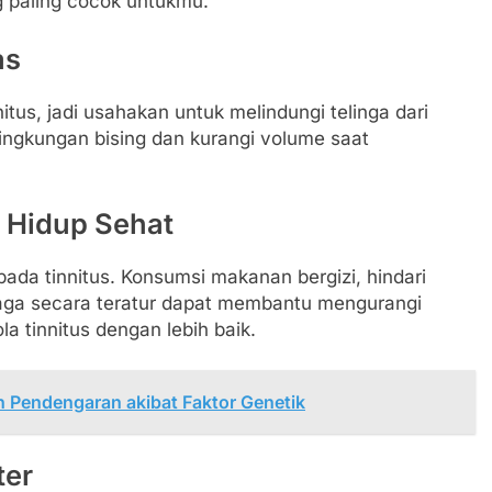
g paling cocok untukmu.
as
tus, jadi usahakan untuk melindungi telinga dari
lingkungan bising dan kurangi volume saat
 Hidup Sehat
da tinnitus. Konsumsi makanan bergizi, hindari
hraga secara teratur dapat membantu mengurangi
 tinnitus dengan lebih baik.
 Pendengaran akibat Faktor Genetik
ter