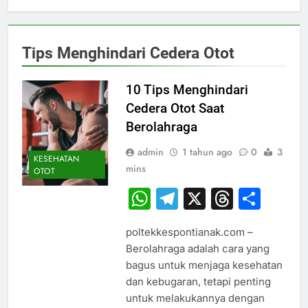
Tips Menghindari Cedera Otot
10 Tips Menghindari
Cedera Otot Saat
Berolahraga
admin
1 tahun ago
0
3
KESEHATAN
mins
OTOT
WhatsApp
Telegram
X
Thread
Sha
poltekkespontianak.com –
Berolahraga adalah cara yang
bagus untuk menjaga kesehatan
dan kebugaran, tetapi penting
untuk melakukannya dengan