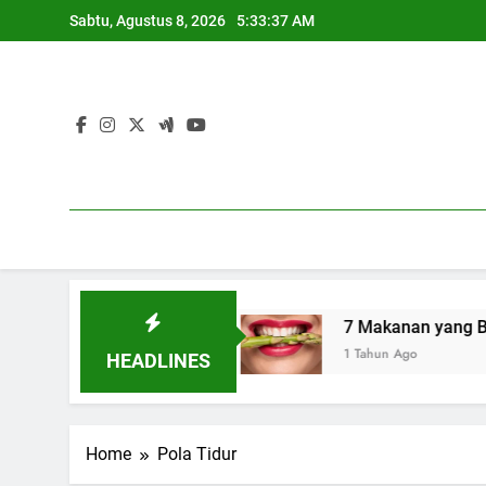
Skip
Sabtu, Agustus 8, 2026
5:33:38 AM
to
content
sehatan Seksual
7 Makanan yang Bantu Menye
1 Tahun Ago
HEADLINES
Home
Pola Tidur