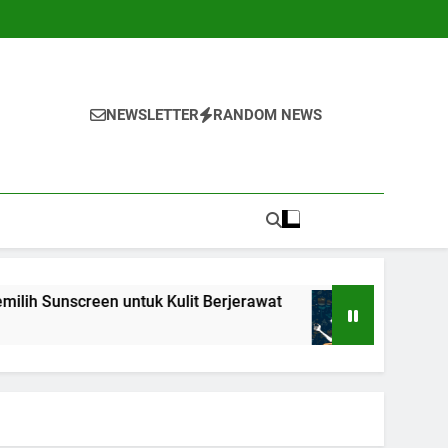
NEWSLETTER
RANDOM NEWS
creen untuk Kulit Berjerawat
7 Teknik Self-Ta
1 Tahun Ago