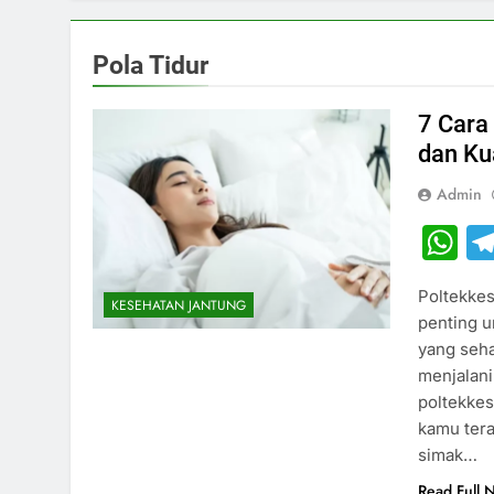
Pola Tidur
7 Cara
dan Ku
Admin
W
Poltekkes
KESEHATAN JANTUNG
penting u
yang seha
menjalani 
poltekkes
kamu tera
simak…
Read Full 