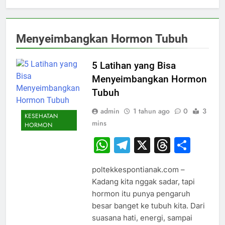
Menyeimbangkan Hormon Tubuh
5 Latihan yang Bisa
Menyeimbangkan Hormon
Tubuh
admin
1 tahun ago
0
3
KESEHATAN
mins
HORMON
WhatsApp
Telegram
X
Thread
Sha
poltekkespontianak.com –
Kadang kita nggak sadar, tapi
hormon itu punya pengaruh
besar banget ke tubuh kita. Dari
suasana hati, energi, sampai