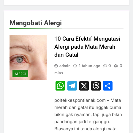
Mengobati Alergi
10 Cara Efektif Mengatasi
Alergi pada Mata Merah
dan Gatal
admin
1 tahun ago
0
3
mins
ALERGI
WhatsApp
Telegram
X
Thread
Sha
poltekkespontianak.com – Mata
merah dan gatal itu nggak cuma
bikin gak nyaman, tapi juga bikin
pandangan jadi terganggu.
Biasanya ini tanda alergi mata