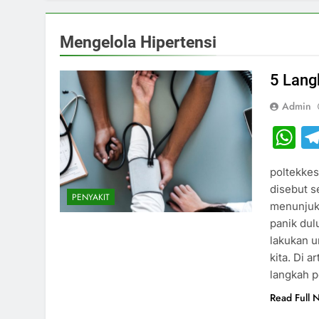
Mengelola Hipertensi
5 Lang
Admin
W
poltekkes
disebut s
PENYAKIT
menunjukk
panik dul
lakukan u
kita. Di 
langkah p
Read Full 