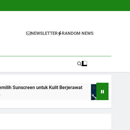
NEWSLETTER
RANDOM NEWS
en untuk Kulit Berjerawat
7 Teknik Self-Talk
1 Tahun Ago