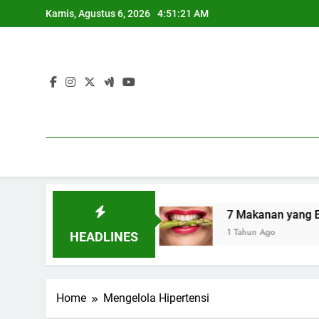
Skip
Kamis, Agustus 6, 2026
4:51:22 AM
to
content
atan Seksual
7 Makanan yang Bantu Menyehat
1 Tahun Ago
HEADLINES
Home
Mengelola Hipertensi