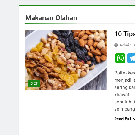
Makanan Olahan
10 Tip
Admin
W
Poltekkes
menjadi l
DIET
sering ka
khawatir!
sepuluh t
seimbang.
Read Full 