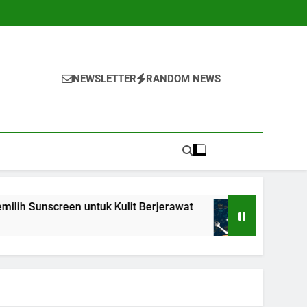
NEWSLETTER
RANDOM NEWS
en untuk Kulit Berjerawat
7 Teknik Self-Talk 
1 Tahun Ago