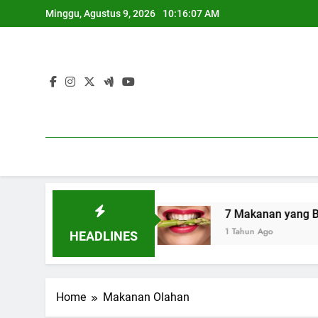
Skip
Minggu, Agustus 9, 2026
10:16:08 AM
to
content
atan Seksual
7 Makanan yang Bantu Menyehat
1 Tahun Ago
HEADLINES
Home
Makanan Olahan