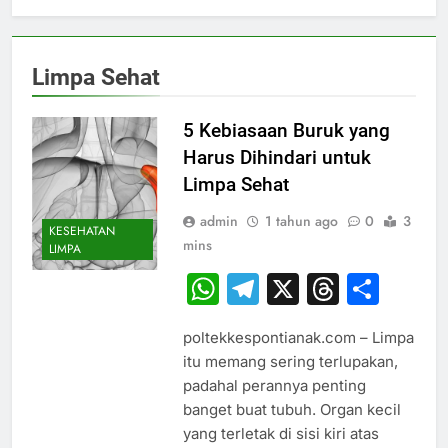
Limpa Sehat
5 Kebiasaan Buruk yang
Harus Dihindari untuk
Limpa Sehat
admin
1 tahun ago
0
3
KESEHATAN
mins
LIMPA
WhatsApp
Telegram
X
Thread
Sha
poltekkespontianak.com – Limpa
itu memang sering terlupakan,
padahal perannya penting
banget buat tubuh. Organ kecil
yang terletak di sisi kiri atas