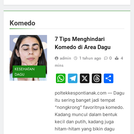
Komedo
7 Tips Menghindari
Komedo di Area Dagu
admin
1 tahun ago
0
4
mins
KESEHATAN
DAGU
WhatsApp
Telegram
X
Thread
Sha
poltekkespontianak.com — Dagu
itu sering banget jadi tempat
“nongkrong” favoritnya komedo.
Kadang muncul dalam bentuk
kecil dan putih, kadang juga
hitam-hitam yang bikin dagu