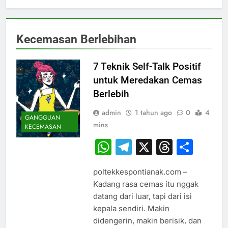
Kecemasan Berlebihan
7 Teknik Self-Talk Positif
untuk Meredakan Cemas
Berlebih
admin
1 tahun ago
0
4
GANGGUAN
mins
KECEMASAN
WhatsApp
Telegram
X
Thread
Sha
poltekkespontianak.com –
Kadang rasa cemas itu nggak
datang dari luar, tapi dari isi
kepala sendiri. Makin
didengerin, makin berisik, dan