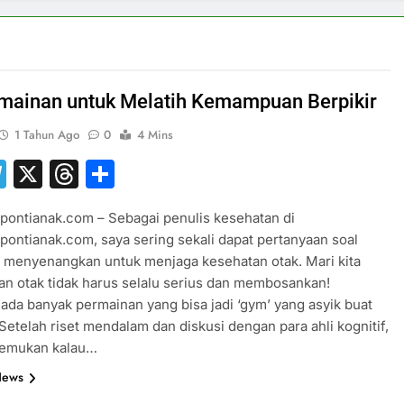
mainan untuk Melatih Kemampuan Berpikir
1 Tahun Ago
0
4 Mins
hatsApp
Telegram
X
Threads
Share
pontianak.com – Sebagai penulis kesehatan di
pontianak.com, saya sering sekali dapat pertanyaan soal
 menyenangkan untuk menjaga kesehatan otak. Mari kita
ihan otak tidak harus selalu serius dan membosankan!
 ada banyak permainan yang bisa jadi ‘gym’ yang asyik buat
. Setelah riset mendalam dan diskusi dengan para ahli kognitif,
emukan kalau…
News