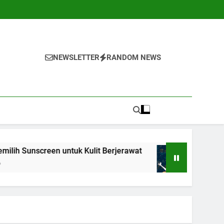
NEWSLETTER
RANDOM NEWS
en untuk Kulit Berjerawat
7 Teknik Self-Talk
1 Tahun Ago