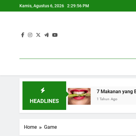
Skip
Kamis, Agustus 6, 2026
2:29:57 PM
to
content
atan Seksual
7 Makanan yang Bantu Menyehat
1 Tahun Ago
HEADLINES
Home
Game