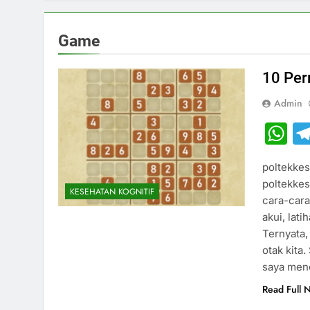
Game
10 Per
Admin
W
poltekkes
poltekkes
KESEHATAN KOGNITIF
cara-cara
akui, lat
Ternyata,
otak kita
saya men
Read Full 