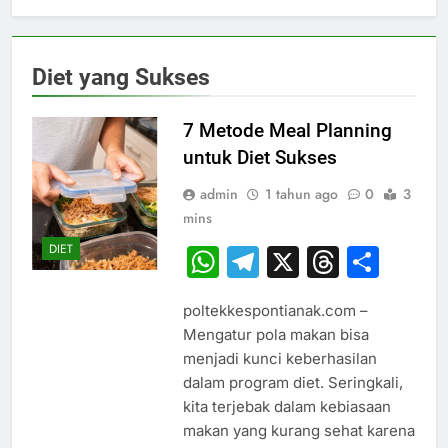
Diet yang Sukses
7 Metode Meal Planning
untuk Diet Sukses
admin
1 tahun ago
0
3
mins
DIET
WhatsApp
Telegram
X
Thread
Sha
poltekkespontianak.com –
Mengatur pola makan bisa
menjadi kunci keberhasilan
dalam program diet. Seringkali,
kita terjebak dalam kebiasaan
makan yang kurang sehat karena