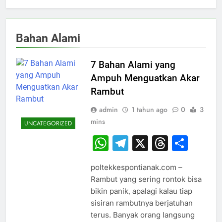
Bahan Alami
7 Bahan Alami yang
Ampuh Menguatkan Akar
Rambut
admin
1 tahun ago
0
3
mins
UNCATEGORIZED
WhatsApp
Telegram
X
Thread
Sha
poltekkespontianak.com –
Rambut yang sering rontok bisa
bikin panik, apalagi kalau tiap
sisiran rambutnya berjatuhan
terus. Banyak orang langsung