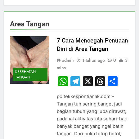
Area Tangan
7 Cara Mencegah Penuaan
Dini di Area Tangan
admin
1 tahun ago
0
3
mins
KESEHATAN
TANGAN
WhatsApp
Telegram
X
Thread
Sha
poltekkespontianak.com –
Tangan tuh sering banget jadi
bagian tubuh yang lupa dirawat,
padahal aktivitas kita sehari-hari
banyak banget yang ngelibatin
tangan. Dari buka tutup botol,