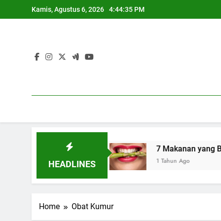
Skip
Kamis, Agustus 6, 2026
4:44:36 PM
to
content
atan Seksual
7 Makanan yang Bantu Menyehat
1 Tahun Ago
HEADLINES
Home
Obat Kumur