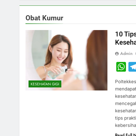
Obat Kumur
10 Tip
Keseha
Admin
W
Poltekkes
KESEHATAN GIGI
mendapat
kesehatan
mencegah
kesehatan
tips prak
kebersiha
Read Full 