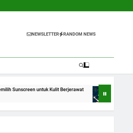
NEWSLETTER
RANDOM NEWS
n untuk Kulit Berjerawat
7 Teknik Self-Talk 
1 Tahun Ago